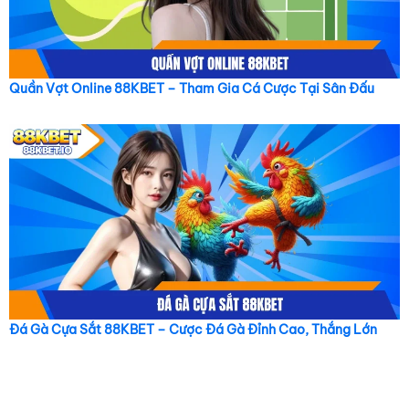
Quần Vợt Online 88KBET – Tham Gia Cá Cược Tại Sân Đấu
Đá Gà Cựa Sắt 88KBET – Cược Đá Gà Đỉnh Cao, Thắng Lớn