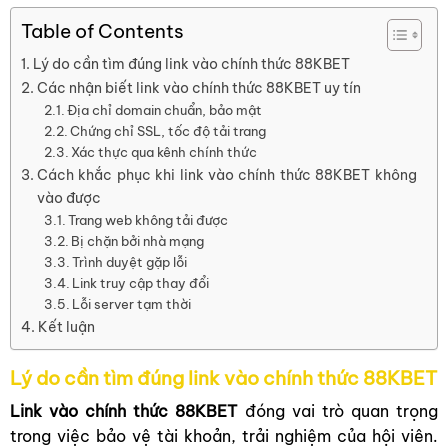
Table of Contents
Lý do cần tìm đúng link vào chính thức 88KBET
Các nhận biết link vào chính thức 88KBET uy tín
Địa chỉ domain chuẩn, bảo mật
Chứng chỉ SSL, tốc độ tải trang
Xác thực qua kênh chính thức
Cách khắc phục khi link vào chính thức 88KBET không
vào được
Trang web không tải được
Bị chặn bởi nhà mạng
Trình duyệt gặp lỗi
Link truy cập thay đổi
Lỗi server tạm thời
Kết luận
Lý do cần tìm đúng link vào chính thức 88KBET
Link vào chính thức 88KBET
đóng vai trò quan trọng
trong việc bảo vệ tài khoản, trải nghiệm của hội viên.