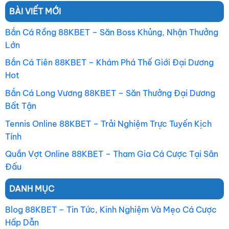
BÀI VIẾT MỚI
Bắn Cá Rồng 88KBET – Săn Boss Khủng, Nhận Thưởng
Lớn
Bắn Cá Tiên 88KBET – Khám Phá Thế Giới Đại Dương
Hot
Bắn Cá Long Vương 88KBET – Săn Thưởng Đại Dương
Bất Tận
Tennis Online 88KBET – Trải Nghiệm Trực Tuyến Kịch
Tính
Quần Vợt Online 88KBET – Tham Gia Cá Cược Tại Sân
Đấu
DANH MỤC
Blog 88KBET – Tin Tức, Kinh Nghiệm Và Mẹo Cá Cược
Hấp Dẫn