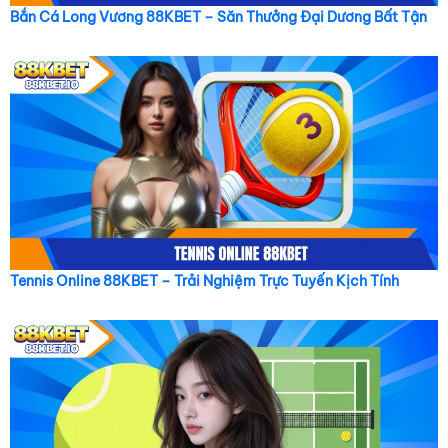
Bắn Cá Long Vương 88KBET – Săn Thưởng Đại Dương Bất Tận
Tennis Online 88KBET – Trải Nghiệm Trực Tuyến Kịch Tính