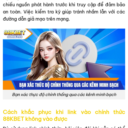
chiếu nguồn phát hành trước khi truy cập để đảm bảo
an toàn. Việc kiểm tra kỹ giúp tránh nhầm lẫn với các
đường dẫn giả mạo trên mạng.
Bạn xác thực độ chính thống qua các kênh minh bạch
Cách khắc phục khi link vào chính thức
88KBET không vào được