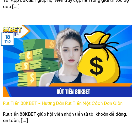
Tải App 88KBET giúp hội viên truy cập nền tảng giải trí tốc độ
cao [...]
18
Th5
Vai trò cơ bản của danh mục hướng dẫn 88KBET
Điểm danh nội dung trong danh mục hướng
dẫn 88KBET
Danh mục hướng dẫn được thiết kế nhằm bao quát
Rút Tiền 88KBET – Hướng Dẫn Rút Tiền Một Cách Đơn Giản
mọi quy trình cơ bản và nâng cao, giúp hội viên thao
Rút tiền 88KBET giúp hội viên nhận tiền từ tài khoản dễ dàng,
tác thành thạo. Mỗi mục hướng dẫn chi tiết, dễ hiểu,
an toàn, [...]
đảm bảo mọi thao tác đều minh bạch, chính xác và
thuận tiện.