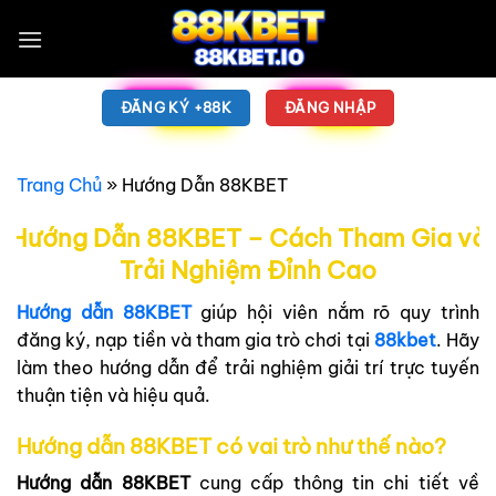
ĐĂNG KÝ +88K
ĐĂNG NHẬP
Trang Chủ
»
Hướng Dẫn 88KBET
Hướng Dẫn 88KBET – Cách Tham Gia và
Trải Nghiệm Đỉnh Cao
Hướng dẫn 88KBET
giúp hội viên nắm rõ quy trình
đăng ký, nạp tiền và tham gia trò chơi tại
88kbet
. Hãy
làm theo hướng dẫn để trải nghiệm giải trí trực tuyến
thuận tiện và hiệu quả.
Hướng dẫn 88KBET có vai trò như thế nào?
Hướng dẫn 88KBET
cung cấp thông tin chi tiết về