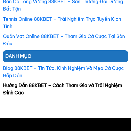
Bắn Cá Long Vương 88KBET – Săn Thưởng Đại Dương
Bất Tận
Tennis Online 88KBET – Trải Nghiệm Trực Tuyến Kịch
Tính
Quần Vợt Online 88KBET – Tham Gia Cá Cược Tại Sân
Cách chơi game cực chi tiết mà newbie nên biết
Đấu
DANH MỤC
Hướng dẫn khuyến mãi
Blog 88KBET – Tin Tức, Kinh Nghiệm Và Mẹo Cá Cược
Hội viên cần tham khảo
hướng dẫn 88KBET
để nhận
Hấp Dẫn
thưởng đúng hạn, tránh vi phạm điều kiện áp dụng.
Hướng Dẫn 88KBET – Cách Tham Gia và Trải Nghiệm
Mỗi chương trình có điều kiện riêng, thời hạn rõ ràng,
Đỉnh Cao
yêu cầu hội viên tuân thủ để nhận ưu đãi.
Người chơi cần theo dõi nạp rút liên quan, đảm bảo
quyền lợi và tránh tranh chấp không đáng có.
Nội dung minh bạch, giúp hội viên hiểu cách tích lũy