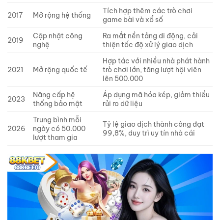
Tích hợp thêm các trò chơi
2017
Mở rộng hệ thống
game bài và xổ số
Cập nhật công
Ra mắt nền tảng di động, cải
2019
nghệ
thiện tốc độ xử lý giao dịch
Hợp tác với nhiều nhà phát hành
2021
Mở rộng quốc tế
trò chơi lớn, tăng lượt hội viên
lên 500.000
Nâng cấp hệ
Áp dụng mã hóa kép, giảm thiểu
2023
thống bảo mật
rủi ro dữ liệu
Trung bình mỗi
Tỷ lệ giao dịch thành công đạt
2026
ngày có 50.000
99,8%, duy trì uy tín nhà cái
lượt tham gia