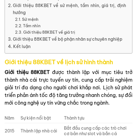
Giới thiệu 88KBET về sứ mệnh, tầm nhìn, giá trị, định
hướng
Sứ mệnh
Tầm nhìn
Giới thiệu 88KBET về giá trị
Giới thiệu 88KBET về bộ phận nhân sự chuyên nghiệp
Kết luận
Giới thiệu 88KBET về lịch sử hình thành
Giới thiệu 88KBET
được thành lập với mục tiêu trở
thành nhà cái trực tuyến uy tín, cung cấp trải nghiệm
giải trí đa dạng cho người chơi khắp nơi. Lịch sử phát
triển phản ánh tốc độ tăng trưởng nhanh chóng, sự đổi
mới công nghệ uy tín vững chắc trong ngành.
Năm
Sự kiện nổi bật
Thành tựu
Bắt đầu cung cấp các trò chơi
2015
Thành lập nhà cái
cơ bản như slot và bắn cá